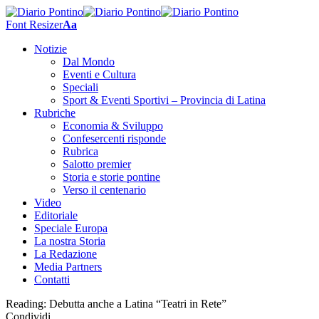
Font Resizer
Aa
Notizie
Dal Mondo
Eventi e Cultura
Speciali
Sport & Eventi Sportivi – Provincia di Latina
Rubriche
Economia & Sviluppo
Confesercenti risponde
Rubrica
Salotto premier
Storia e storie pontine
Verso il centenario
Video
Editoriale
Speciale Europa
La nostra Storia
La Redazione
Media Partners
Contatti
Reading:
Debutta anche a Latina “Teatri in Rete”
Condividi