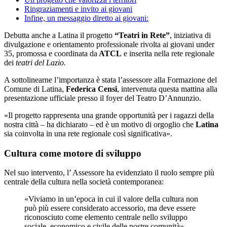
Ringraziamenti e invito ai giovani
Infine, un messaggio diretto ai giovani:
Debutta anche a Latina il progetto
“Teatri in Rete”
, iniziativa di
divulgazione e orientamento professionale rivolta ai giovani under
35, promossa e coordinata da
ATCL
e inserita nella rete regionale
dei
teatri del Lazio.
A sottolinearne l’importanza è stata l’assessore alla Formazione del
Comune di Latina,
Federica Censi
, intervenuta questa mattina alla
presentazione ufficiale presso il foyer del Teatro D’Annunzio.
«Il progetto rappresenta una grande opportunità per i ragazzi della
nostra città – ha dichiarato – ed è un motivo di orgoglio che
Latina
sia coinvolta in una rete regionale così significativa».
Cultura come motore di sviluppo
Nel suo intervento, l’ Assessore ha evidenziato il ruolo sempre più
centrale della cultura nella società contemporanea:
«Viviamo in un’epoca in cui il valore della cultura non
può più essere considerato accessorio, ma deve essere
riconosciuto come elemento centrale nello sviluppo
sociale, economico e civile delle nostre comunità».