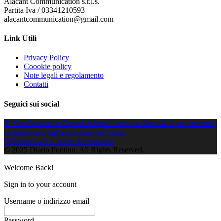
Alacant Communication s.r.l.s.
Partita Iva / 03341210593
alacantcommunication@gmail.com
Link Utili
Privacy Policy
Coookie policy
Note legali e regolamento
Contatti
Seguici sui social
Il “San Benedetto-Einaudi-Mattei” lancia la filiera 4+2 per formare i
professionisti dell’agricoltura del futuro
Viticoltura 4.0 e futuro del territorio
© 2025 Diario Pontino. All Rights Reserved.
Welcome Back!
Sign in to your account
Username o indirizzo email
Password