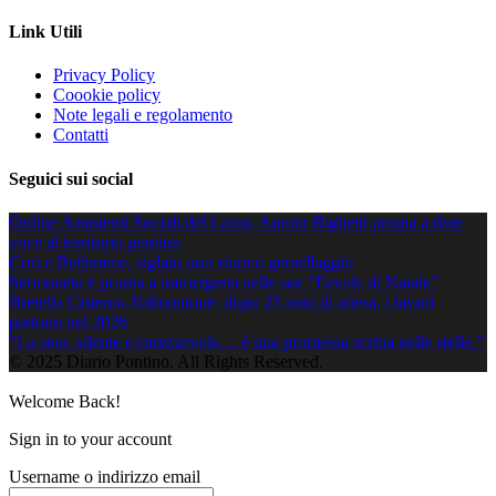
Link Utili
Privacy Policy
Coookie policy
Note legali e regolamento
Contatti
Seguici sui social
Ordine Assistenti Sociali del Lazio, Aurora Righetti pronta a dare
voce al territorio pontino
Cori e Betlemme, siglato uno storico gemellaggio
Sermoneta è pronta a immergersi nelle sue “Favole di Natale”
Bretella Cisterna-Valmontone: dopo 25 anni di attesa, i lavori
partono nel 2026
“La sera, silente e carezzevole… è una promessa scritta nelle stelle.”
© 2025 Diario Pontino. All Rights Reserved.
Welcome Back!
Sign in to your account
Username o indirizzo email