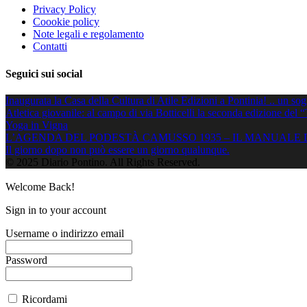
Privacy Policy
Coookie policy
Note legali e regolamento
Contatti
Seguici sui social
Inaugurata la Casa della Cultura di Atile Edizioni a Pontinia! .. un so
Atletica giovanile: al campo di via Botticelli la seconda edizione del 
Yoga in Vigna
L’AGENDA DEL PODESTÀ CAMUSSO 1935 – IL MANUALE 
Il giorno dopo non può essere un giorno qualunque.
© 2025 Diario Pontino. All Rights Reserved.
Welcome Back!
Sign in to your account
Username o indirizzo email
Password
Ricordami