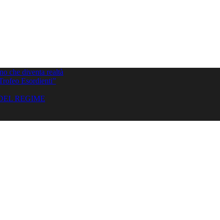
gno che diventa realtà
“Trofeo Esordienti”
DEL REGIME