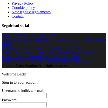
Privacy Policy
Coookie policy
Note legali e regolamento
Contatti
Seguici sui social
Oggi nei secoli…Venerdì 11 Aprile
“I giorni dell’Appia” approda a Formia con la mostra delle memorie
visive
Lievito 2026, si parte con un’anteprima d’eccezione
“Livia e le altre raccontano”: dal 5 aprile al 2 giugno al Castello
Caetani e in contemporanea in altri 4 musei pontini
Luci ed ombre sul 2024 delle attività commerciali pontine
© 2025 Diario Pontino. All Rights Reserved.
Welcome Back!
Sign in to your account
Username o indirizzo email
Password