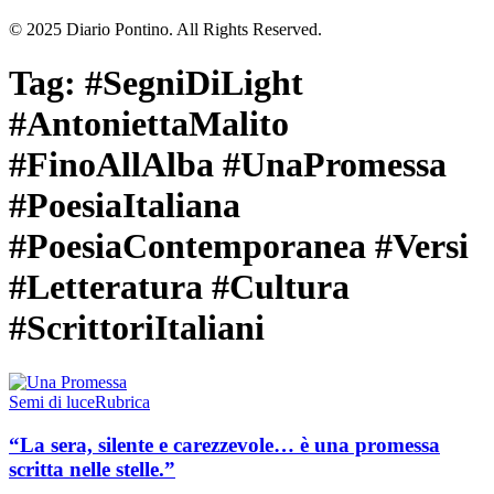
© 2025 Diario Pontino. All Rights Reserved.
Tag:
#SegniDiLight
#AntoniettaMalito
#FinoAllAlba #UnaPromessa
#PoesiaItaliana
#PoesiaContemporanea #Versi
#Letteratura #Cultura
#ScrittoriItaliani
Semi di luce
Rubrica
“La sera, silente e carezzevole… è una promessa
scritta nelle stelle.”