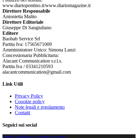
www.diariopontino.it/www.diariomagazine.it
Direttore Responsabile
Antonietta Malito
Direttore Editoriale
Giuseppe Di Sangiuliano
Editore
Baobab Service Srl
Partita Iva: 17565671009
Amministratore Unico: Simona Lanzi
Concessionaria Pubblicitaria:
Alacant Communication s.r.l.s.
Partita Iva / 03341210593
alacantcommunication@gmail.com
Link Utili
Privacy Policy
Coookie policy
Note legali e regolamento
Contatti
Seguici sui social
Salieri e Mozart, tra mito e verità.