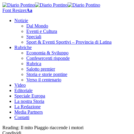
Font Resizer
Aa
Notizie
Dal Mondo
Eventi e Cultura
Speciali
Sport & Eventi Sportivi – Provincia di Latina
Rubriche
Economia & Sviluppo
Confesercenti risponde
Rubrica
Salotto premier
Storia e storie pontine
Verso il centenario
Video
Editoriale
Speciale Europa
La nostra Storia
La Redazione
Media Partners
Contatti
Reading:
Il mito Piaggio riaccende i motori
Condividi