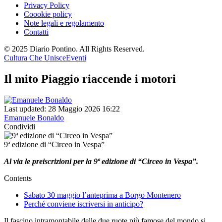
Privacy Policy
Coookie policy
Note legali e regolamento
Contatti
© 2025 Diario Pontino. All Rights Reserved.
Cultura Che Unisce
Eventi
Il mito Piaggio riaccende i motori
Last updated: 28 Maggio 2026 16:22
Emanuele Bonaldo
Condividi
9ª edizione di “Circeo in Vespa”
Al via le preiscrizioni per la 9ª edizione di “Circeo in Vespa”.
Contents
Sabato 30 maggio l’anteprima a Borgo Montenero
Perché conviene iscriversi in anticipo?
Il fascino intramontabile delle due ruote più famose del mondo si