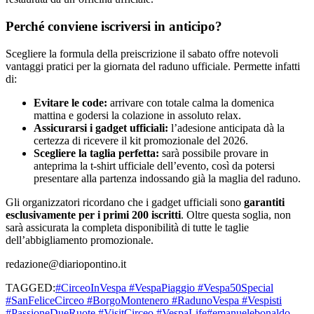
Perché conviene iscriversi in anticipo?
Scegliere la formula della preiscrizione il sabato offre notevoli
vantaggi pratici per la giornata del raduno ufficiale. Permette infatti
di:
Evitare le code:
arrivare con totale calma la domenica
mattina e godersi la colazione in assoluto relax.
Assicurarsi i gadget ufficiali:
l’adesione anticipata dà la
certezza di ricevere il kit promozionale del 2026.
Scegliere la taglia perfetta:
sarà possibile provare in
anteprima la t-shirt ufficiale dell’evento, così da potersi
presentare alla partenza indossando già la maglia del raduno.
Gli organizzatori ricordano che i gadget ufficiali sono
garantiti
esclusivamente per i primi 200 iscritti
. Oltre questa soglia, non
sarà assicurata la completa disponibilità di tutte le taglie
dell’abbigliamento promozionale.
redazione@diariopontino.it
TAGGED:
#CirceoInVespa #VespaPiaggio #Vespa50Special
#SanFeliceCirceo #BorgoMontenero #RadunoVespa #Vespisti
#PassioneDueRuote #VisitCirceo #VespaLife
#emanuelebonaldo