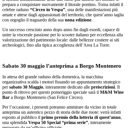
prepara a conquistare nuovamente il litorale pontino. Torna infatti il
celebre raduno
“Circeo in Vespa”
, una delle manifestazioni più
amate e attese dagli appassionati del territorio, che quest’anno taglia
con orgoglio il traguardo della sua
nona edizione
.
Un successo cresciuto anno dopo anno fin dagli esordi, capace di
unire la viscerale passione per lo scooter italiano per eccellenza alla
valorizzazione del patrimonio locale: dalle bellezze costiere ai siti
archeologici, fino alla tipica accoglienza dell’Area La Torre.
Sabato 30 maggio l’anteprima a Borgo Montenero
In attesa del grande raduno della domenica, la macchina
organizzativa scalda i motori fissando un appuntamento strategico
per
sabato 30 Maggio
, interamente dedicato alle
preiscrizioni
. Il
punto di ritrovo per questo pomeriggio speciale sarà il
M&M Wine
Bar
a Borgo Montenero (San Felice Circeo).
Per l’occasione, i presenti potranno ammirare da vicino in totale
anteprima un autentico pezzo di storia delle due ruote: verrà infatti
esposto al pubblico il
primo premio della lotteria di quest’anno
,
una splendida
Vespa 50 Special “prima serie”
, interamente
restaurata da un’officina ufficiale.