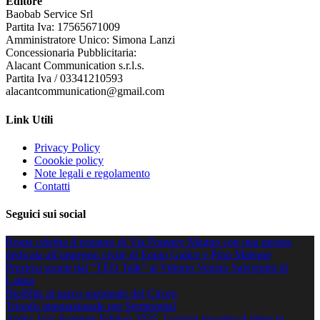
Editore
Baobab Service Srl
Partita Iva: 17565671009
Amministratore Unico: Simona Lanzi
Concessionaria Pubblicitaria:
Alacant Communication s.r.l.s.
Partita Iva / 03341210593
alacantcommunication@gmail.com
Link Utili
Privacy Policy
Coookie policy
Note legali e regolamento
Contatti
Seguici sui social
Roma celebra il restauro di Via Pompeo Magno con una mostra
dedicata all’impegno civile di Ennio Galice e Pino Mattone
Preziosi spunti dal “TED Talk” al Vittorio Veneto Salvemini di
Latina
BioBlitz al parco nazionale del Circeo
Trionfo internazionale per Sermoneta!
Ardea Jazz Summer Edition 2025, la storia incontra il ritmo in