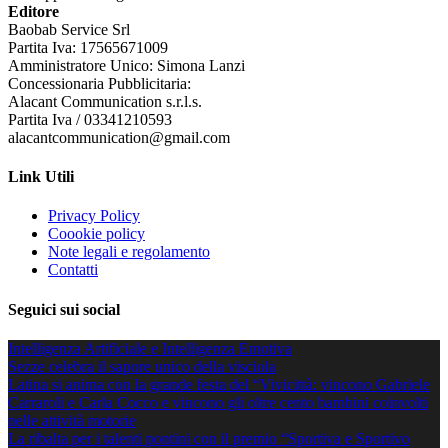
Editore
Baobab Service Srl
Partita Iva: 17565671009
Amministratore Unico: Simona Lanzi
Concessionaria Pubblicitaria:
Alacant Communication s.r.l.s.
Partita Iva / 03341210593
alacantcommunication@gmail.com
Link Utili
Privacy Policy
Coookie policy
Note legali e regolamento
Contatti
Seguici sui social
Intelligenza Artificiale e Intelligenza Emotiva
Sezze celebra il sapore unico della visciola
Latina si anima con la grande festa del “Vivicittà: vincono Gabriele
Carraroli e Carla Cocco e vincono gli oltre cento bambini coinvolti
nelle attività motorie
La ribalta per i talenti pontini con il premio “Sportiva e Sportivo