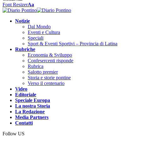
Font Resizer
Aa
Notizie
Dal Mondo
Eventi e Cultura
Speciali
Sport & Eventi Sportivi – Provincia di Latina
Rubriche
Economia & Sviluppo
Confesercenti risponde
Rubrica
Salotto premier
Storia e storie pontine
Verso il centenario
Video
Editoriale
Speciale Europa
La nostra Storia
La Redazione
Media Partners
Contatti
Follow US