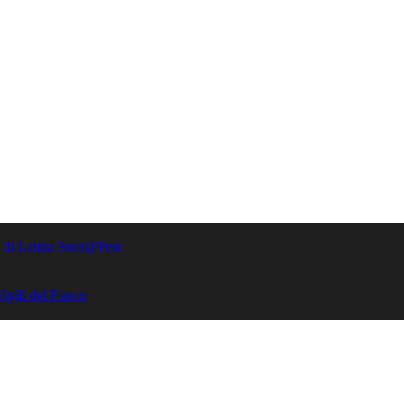
e di Latina Stori@Fest
Vigili del Fuoco