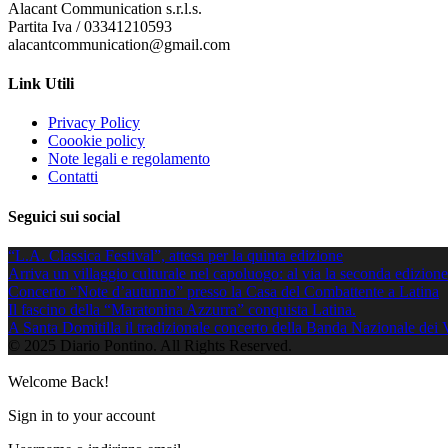
Alacant Communication s.r.l.s.
Partita Iva / 03341210593
alacantcommunication@gmail.com
Link Utili
Privacy Policy
Coookie policy
Note legali e regolamento
Contatti
Seguici sui social
“L.A. Classica Festival”, attesa per la quinta edizione
Arriva un villaggio culturale nel capoluogo: al via la seconda edizion
Concerto “Note d’autunno” presso la Casa del Combattente a Latina
Il fascino della “Maratonina Azzurra” conquista Latina.
A Santa Domitilla il tradizionale concerto della Banda Nazionale dei 
© 2025 Diario Pontino. All Rights Reserved.
Welcome Back!
Sign in to your account