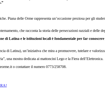
o.”
tiche. Piana delle Orme rappresenta un’occasione preziosa per gli student
’internamento, che racconta la storia delle persecuzioni razziali e dell
di Latina e le istituzioni locali è fondamentale per far conoscere al
a di Latina), un’iniziativa che mira a promuovere, tutelare e valorizzare
ria”, una mostra dedicata ai mattoncini Lego e la Fiera dell’Elettronica.
lleorme.it o contattare il numero 0773/258708.
ORA!