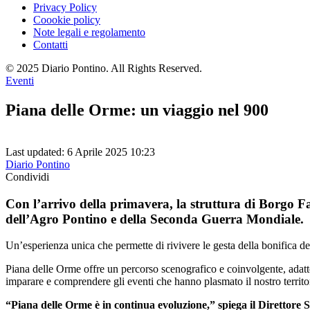
Privacy Policy
Coookie policy
Note legali e regolamento
Contatti
© 2025 Diario Pontino. All Rights Reserved.
Eventi
Piana delle Orme: un viaggio nel 900
Last updated: 6 Aprile 2025 10:23
Diario Pontino
Condividi
Con l’arrivo della primavera, la struttura di Borgo Fai
dell’Agro Pontino e della Seconda Guerra Mondiale.
Un’esperienza unica che permette di rivivere le gesta della bonifica del
Piana delle Orme offre un percorso scenografico e coinvolgente, adatto a 
imparare e comprendere gli eventi che hanno plasmato il nostro territo
“Piana delle Orme è in continua evoluzione,” spiega il Direttore Sc