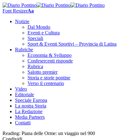
Font Resizer
Aa
Notizie
Dal Mondo
Eventi e Cultura
Speciali
Sport & Eventi Sportivi – Provincia di Latina
Rubriche
Economia & Sviluppo
Confesercenti risponde
Rubrica
Salotto premier
Storia e storie pontine
Verso il centenario
Video
Editoriale
Speciale Europa
La nostra Storia
La Redazione
Media Partners
Contatti
Reading:
Piana delle Orme: un viaggio nel 900
Condividi