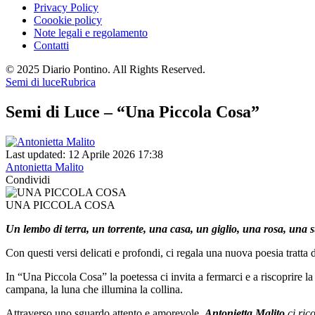
Privacy Policy
Coookie policy
Note legali e regolamento
Contatti
© 2025 Diario Pontino. All Rights Reserved.
Semi di luce
Rubrica
Semi di Luce – “Una Piccola Cosa”
Last updated: 12 Aprile 2026 17:38
Antonietta Malito
Condividi
UNA PICCOLA COSA
Un lembo di terra, un torrente, una casa, un giglio, una rosa, una s
Con questi versi delicati e profondi,
ci regala una nuova poesia tratta 
In “Una Piccola Cosa” la poetessa ci invita a fermarci e a riscoprire la
campana, la luna che illumina la collina.
Attraverso uno sguardo attento e amorevole,
Antonietta Malito
ci ric