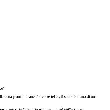
ce”.
lla cena pronta, il cane che corre felice, il suono lontano di una
narie, ma risiede proprio nella semplicità dell’essenza: