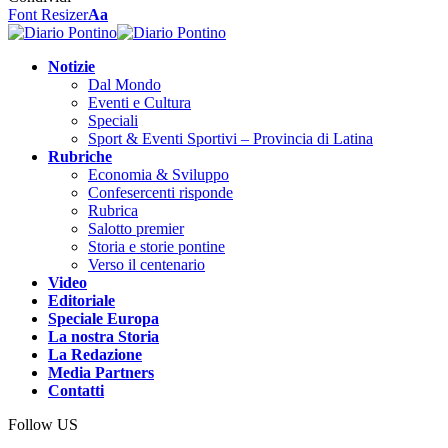
Font Resizer
Aa
Notizie
Dal Mondo
Eventi e Cultura
Speciali
Sport & Eventi Sportivi – Provincia di Latina
Rubriche
Economia & Sviluppo
Confesercenti risponde
Rubrica
Salotto premier
Storia e storie pontine
Verso il centenario
Video
Editoriale
Speciale Europa
La nostra Storia
La Redazione
Media Partners
Contatti
Follow US