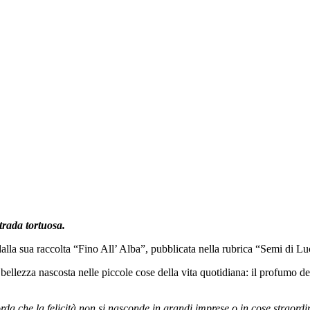
trada tortuosa.
dalla sua raccolta “Fino All’ Alba”, pubblicata nella rubrica “Semi di Lu
 bellezza nascosta nelle piccole cose della vita quotidiana: il profumo de
orda che la felicità non si nasconde in grandi imprese o in cose straordi