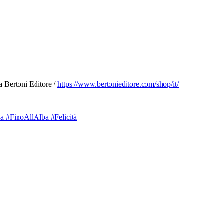
da Bertoni Editore /
https://www.bertonieditore.com/shop/it/
 #FinoAllAlba #Felicità