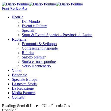
Font Resizer
Aa
Notizie
Dal Mondo
Eventi e Cultura
Speciali
Sport & Eventi Sportivi – Provincia di Latina
Rubriche
Economia & Sviluppo
Confesercenti risponde
Rubrica
Salotto premier
Storia e storie pontine
Verso il centenario
Video
Editoriale
Speciale Europa
La nostra Storia
La Redazione
Media Partners
Contatti
Reading:
Semi di Luce – “Una Piccola Cosa”
Condividi