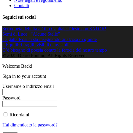
Note legali e regolamento
Contatti
Seguici sui social
Sermoneta debutta a Olio Capitale Trieste con SATOR!
Semi di Luce | “Alcune Stelle”
La gatta Rosi ci sta insegnando qualcosa di grande
” Equilibri fragili, visibili e invisibili “
C’è bisogno di poesia contro la ferocia del nostro tempo
© 2025 Diario Pontino. All Rights Reserved.
Welcome Back!
Sign in to your account
Username o indirizzo email
Password
Ricordami
Hai dimenticato la password?